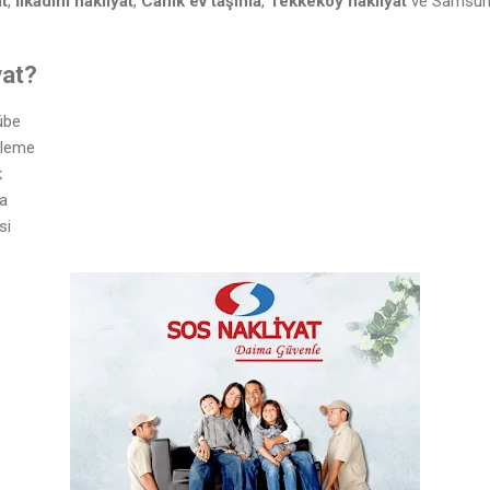
t
,
İlkadım nakliyat
,
Canik ev taşıma
,
Tekkeköy nakliyat
ve Samsun’u
yat?
übe
tleme
k
ma
si