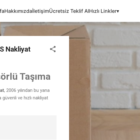
fa
Hakkımızda
İletişim
Ücretsiz Teklif Al
Hızlı Linkler▾
S Nakliyat
sörlü Taşıma
at
, 2006 yılından bu yana
üvenli ve hızlı nakliyat