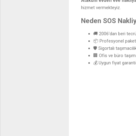
Atakum evden eve nakliya
hizmet vermekteyiz.
Neden SOS Nakli
🚚 2006’dan beri tecr
📦 Profesyonel pake
🛡 Sigortalı taşımacılı
🏢 Ofis ve büro taşı
💰 Uygun fiyat garanti