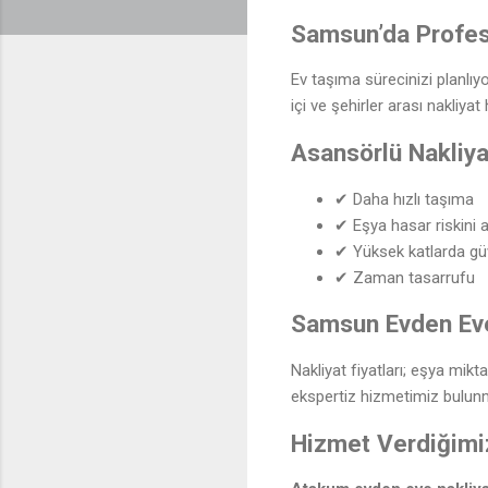
Samsun’da Profes
Ev taşıma sürecinizi planlıyo
içi ve şehirler arası nakliya
Asansörlü Nakliya
✔ Daha hızlı taşıma
✔ Eşya hasar riskini a
✔ Yüksek katlarda g
✔ Zaman tasarrufu
Samsun Evden Eve 
Nakliyat fiyatları; eşya mik
ekspertiz hizmetimiz bulunm
Hizmet Verdiğimiz